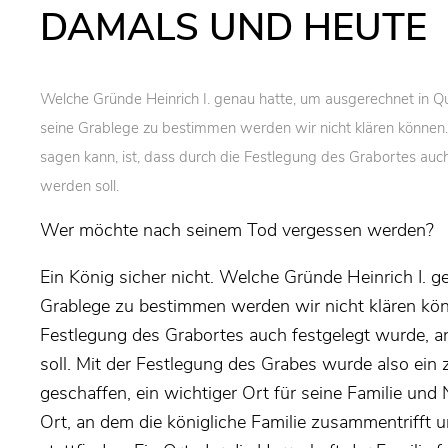
DAMALS UND HEUTE
Welche Gründe Heinrich I. genau hatte, um ausgerechnet in Q
seine Grablege zu bestimmen werden wir nicht klären könne
sagen kann, ist, dass durch die Festlegung des Grabortes auc
werden soll.
Wer möchte nach seinem Tod vergessen werden?
Ein König sicher nicht. Welche Gründe Heinrich I. 
Grablege zu bestimmen werden wir nicht klären kön
Festlegung des Grabortes auch festgelegt wurde, a
soll. Mit der Festlegung des Grabes wurde also ein z
geschaffen, ein wichtiger Ort für seine Familie und 
Ort, an dem die königliche Familie zusammentrifft